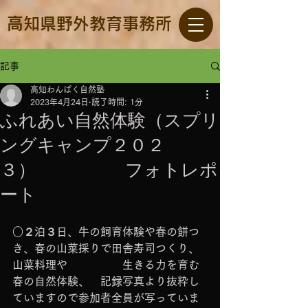
高知県野外教育事務所
記事
高知わんぱく自然塾
2023年4月24日
読了時間: 1分
ふれあい自然体験（スプリ
ングキャンプ２０２
３） フォトレポ
ート
○２泊３日、牛の飼育体験や春の餅つ
き、春の山菜採りで田舎寿司つくり、
山菜料理や　　　　　生きる力を育む
春の自然体験、　記録写真より抜粋し
ていますので参加者全員が写っていま