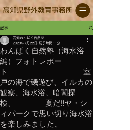
高知県野外教育事務所
記事
高知わんぱく自然塾
2023年7月22日
読了時間: 1分
わんぱく自然塾（海水浴
編）フォトレポー
ト 室
戸の海で磯遊び、イルカの
観察、海水浴、暗闇探
検、 夏だ‼ヤ・シ
ィパークで思い切り海水浴
を楽しみました。