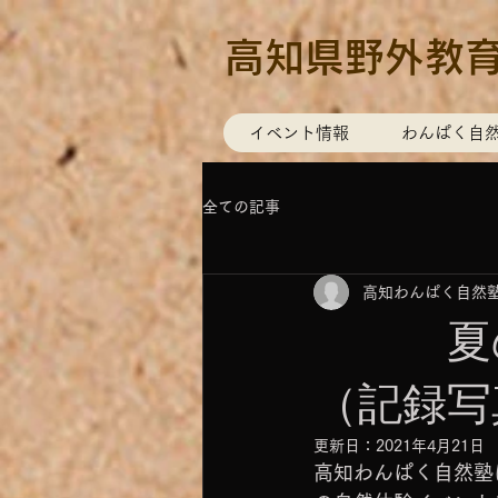
高知県野外教
イベント情報
わんぱく自
全ての記事
高知わんぱく自然
夏のイ
（記録写
更新日：
2021年4月21日
高知わんぱく自然塾