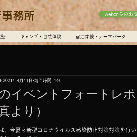
育事務所
webからのお
然塾
キャンプ・自然体験
宿泊体験・テーマパーク
塾
2021年4月11日
読了時間: 1分
ベントフォートレポ
真より）
は、今夏も新型コロナウイルス感染防止対策対策を行い