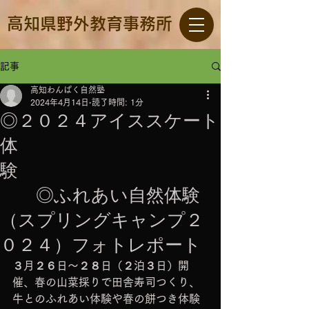
高知県野外教育事務所
記事
高知わんぱく自然塾
2024年4月14日
読了時間: 1分
◎２０２４アイススケート
体
験
◎ふれあい自然体験
（スプリングキャンプ２
０２４）フォトレポート
３月２６日～２８日（２泊３日）開
催、春の山菜採りで田舎寿司つくり、
牛とのふれあい体験や春の餅つき体験