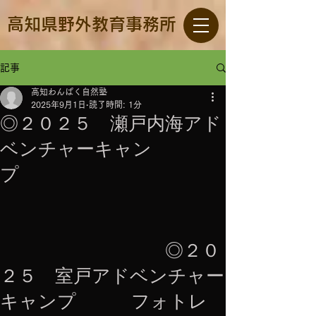
高知県野外教育事務所
記事
高知わんぱく自然塾
2025年9月1日
読了時間: 1分
◎２０２５ 瀬戸内海アド
ベンチャーキャン
プ
◎２０
２５ 室戸アドベンチャー
キャンプ フォトレ